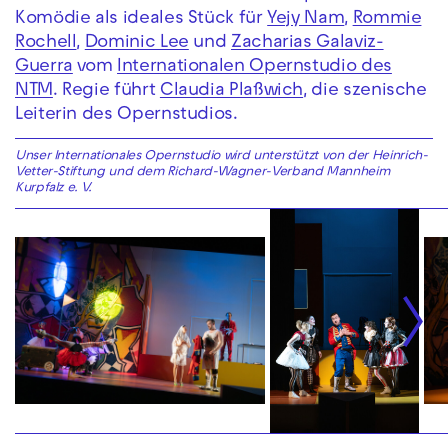
Komödie als ideales Stück für
Yejy Nam
,
Rommie
Rochell
,
Dominic Lee
und
Zacharias Galaviz-
Guerra
vom
Internationalen Opernstudio des
NTM
. Regie führt
Claudia Plaßwich
, die szenische
Leiterin des Opernstudios.
Unser Internationales Opernstudio wird unterstützt von der Heinrich-
Vetter-Stiftung und dem Richard-Wagner-Verband Mannheim
Kurpfalz e. V.