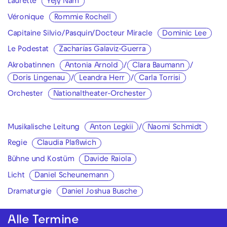
Laurette
Yejy Nam
Véronique
Rommie Rochell
Capitaine Silvio/Pasquin/Docteur Miracle
Dominic Lee
Le Podestat
Zacharías Galaviz-Guerra
Akrobatinnen
Antonia Arnold
/
Clara Baumann
/
Doris Lingenau
/
Leandra Herr
/
Carla Torrisi
Orchester
Nationaltheater-Orchester
Musikalische Leitung
Anton Legkii
/
Naomi Schmidt
Regie
Claudia Plaßwich
Bühne und Kostüm
Davide Raiola
Licht
Daniel Scheunemann
Dramaturgie
Daniel Joshua Busche
Alle Termine