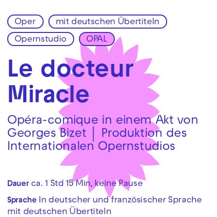
Oper
mit deutschen Übertiteln
Zur Hauptnavigation springen
Opernstudio
OPAL
Zum Hauptinhalt springen
Zum Footer springen
Le docteur
Miracle
Opéra-comique in einem Akt von
Georges Bizet │ Produktion des
Internationalen Opernstudios
ca. 1 Std 15 Min, keine Pause
Dauer
In deutscher und französischer Sprache
Sprache
mit deutschen Übertiteln