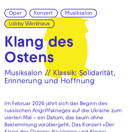
Oper
Konzert
Musiksalon
Zur Hauptnavigation springen
Lobby Werkhaus
Zum Hauptinhalt springen
Zum Footer springen
Klang des
Ostens
Musiksalon // Klassik: Solidarität,
Erinnerung und Hoffnung
Im Februar 2026 jährt sich der Beginn des
russischen Angriffskrieges auf die Ukraine zum
vierten Mal – ein Datum, das kaum ohne
Beklemmung vorübergeht. Das Konzert »Der