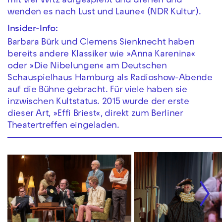
mit viel Witz aufgespießt und drehen und
wenden es nach Lust und Laune« (NDR Kultur).
Insider-Info:
Barbara Bürk und Clemens Sienknecht haben
bereits andere Klassiker wie »Anna Karenina«
oder »Die Nibelungen« am Deutschen
Schauspielhaus Hamburg als Radioshow-Abende
auf die Bühne gebracht. Für viele haben sie
inzwischen Kultstatus. 2015 wurde der erste
dieser Art, »Effi Briest«, direkt zum Berliner
Theatertreffen eingeladen.