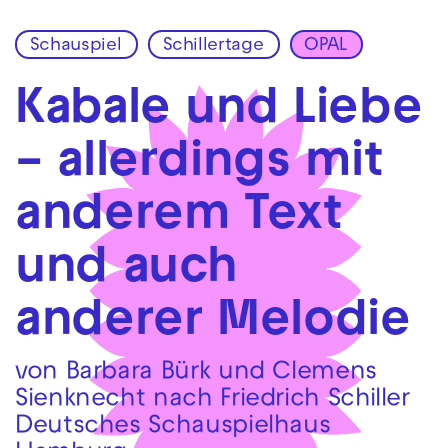
Schauspiel
Schillertage
OPAL
Zur Hauptnavigation springen
Zum Hauptinhalt springen
Zum Footer springen
Kabale und Liebe
– allerdings mit
anderem Text
und auch
anderer Melodie
von Barbara Bürk und Clemens
Sienknecht nach Friedrich Schiller
Deutsches Schauspielhaus