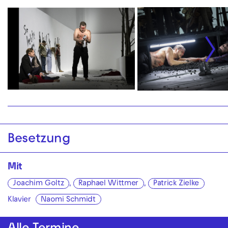
Besetzung
Mit
Joachim Goltz
,
Raphael Wittmer
,
Patrick Zielke
Klavier
Naomi Schmidt