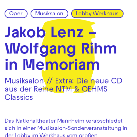
Oper
Musiksalon
Lobby Werkhaus
Zur Hauptnavigation springen
Zum Hauptinhalt springen
Zum Footer springen
Jakob Lenz –
Wolfgang Rihm
in Memoriam
Musiksalon // Extra: Die neue CD
aus der Reihe NTM & OEHMS
Classics
Das Nationaltheater Mannheim verabschiedet
sich in einer Musiksalon-Sonderveranstaltung in
der Lobby im Werkhaus vom großen