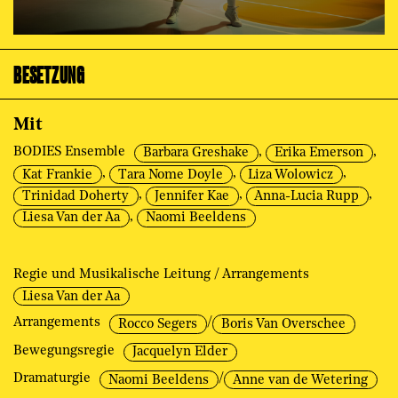
BESETZUNG
Mit
BODIES Ensemble
,
,
Barbara Greshake
Erika Emerson
,
,
,
Kat Frankie
Tara Nome Doyle
Liza Wolowicz
,
,
,
Trinidad Doherty
Jennifer Kae
Anna-Lucia Rupp
,
Liesa Van der Aa
Naomi Beeldens
Regie und Musikalische Leitung / Arrangements
Liesa Van der Aa
Arrangements
/
Rocco Segers
Boris Van Overschee
Bewegungsregie
Jacquelyn Elder
Dramaturgie
/
Naomi Beeldens
Anne van de Wetering