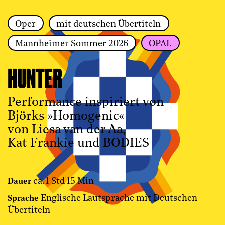
Oper
mit deutschen Übertiteln
Zur Hauptnavigation springen
Mannheimer Sommer 2026
OPAL
Zum Hauptinhalt springen
Zum Footer springen
HUNTER
Performance inspiriert von
Björks »Homogenic«
von Liesa van der Aa,
Kat Frankie und BODIES
ca. 1 Std 15 Min
Dauer
Englische Lautsprache mit Deutschen
Sprache
Übertiteln