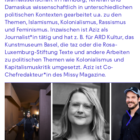
Islamwissenschaft in Hamburg, Teheran und
Damaskus wissenschaftlich in unterschiedlichen
politischen Kontexten gearbeitet u.a. zu den
Themen, Islamismus, Kolonialismus, Rassismus
und Feminismus. Inzwischen ist Aziz als
Journalist*in tätig und hat z. B. für ARD Kultur, das
Kunstmuseum Basel, die taz oder die Rosa-
Luxemburg-Stiftung Texte und andere Arbeiten
zu politischen Themen wie Kolonialismus und
Kapitalismuskritik umgesetzt. Aziz ist Co-
Chefredakteur*in des Missy Magazine.