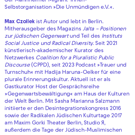
der Mannheimer Migrant*innen-
Selbstorganisation »Die Unmündigen e.V.«.
Max Czollek
ist Autor und lebt in Berlin.
Mitherausgeber des Magazins
Jalta – Positionen
zur jüdischen Gegenwart
und Teil des
Instituts
Social Justice und Radical Diversity
. Seit 2021
künstlerisch-akademischer Kurator des
Netzwerkes
Coalition for a Pluralistic Public
Discourse
(CPPD), seit 2023 Podcast »Trauer und
Turnschuh« mit Hadija Haruna-Oelker für eine
plurale Erinnerungskultur. Aktuell ist er als
Gastkurator Host der Gesprächsreihe
»Gegenwartsbewältigung« am Haus der Kulturen
der Welt Berlin. Mit Sasha Marianna Salzmann
initiierte er den Desintegrationskongress 2016
sowie der Radikalen Jüdischen Kulturtage 2017
am Maxim Gorki Theater Berlin, Studio Я,
außerdem die Tage der Jüdisch-Muslimischen