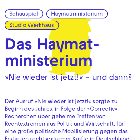
Schauspiel
Haymatministerium
Zur Hauptnavigation springen
Studio Werkhaus
Zum Hauptinhalt springen
Zum Footer springen
Das Haymat­
ministerium
»Nie wieder ist jetzt!« – und dann?
Der Ausruf »Nie wieder ist jetzt!« sorgte zu
Beginn des Jahres, in Folge der »Correctiv«-
Recherchen über geheime Treffen von
Rechtextremen aus Politik und Wirtschaft, für
eine große politische Mobilisierung gegen das
Erstarken rechtsextremer Kräfte in Deutschland.