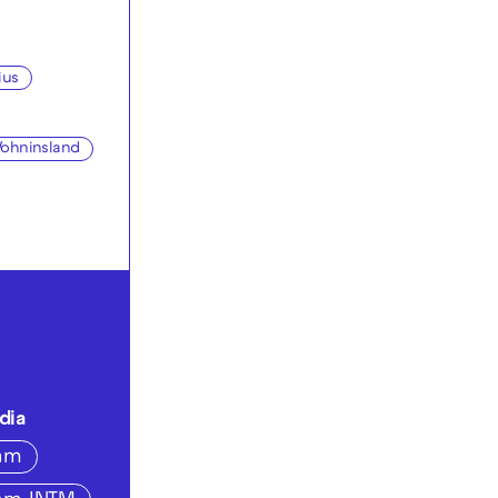
ius
ohninsland
dia
ram