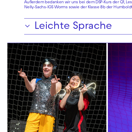
Außerdem bedanken wir uns bei dem DSP-Kurs der Q1, Le
Nelly-Sachs-IGS Worms sowie der Klasse 8b der Humbold
Leichte Sprache