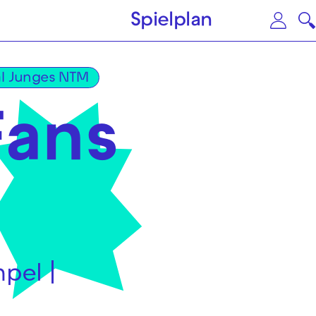
Zum Hauptinhalt springen
Zu
Spielplan
al Junges NTM
Fans
pel |