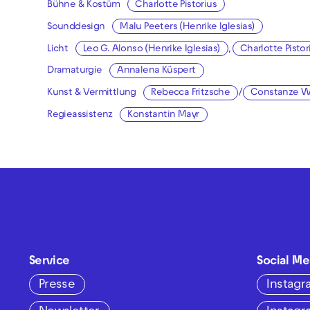
Bühne & Kostüm
Charlotte Pistorius
Sounddesign
Malu Peeters (Henrike Iglesias)
Licht
Leo G. Alonso (Henrike Iglesias)
,
Charlotte Pistor
Dramaturgie
Annalena Küspert
Kunst & Vermittlung
Rebecca Fritzsche
/
Constanze W
Regieassistenz
Konstantin Mayr
Service
Social Me
Presse
Instag