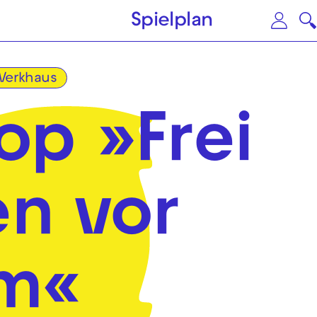
Zum Hauptinhalt springen
Zu
Spielplan
erkhaus
p »Frei
n vor
um«