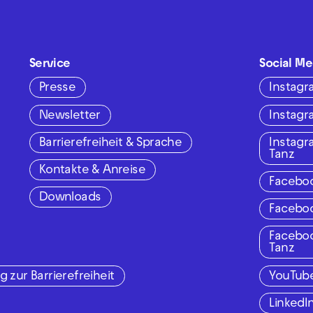
Service
Social Me
Presse
Instag
Newsletter
Instag
Barrierefreiheit & Sprache
Instag
Tanz
Kontakte & Anreise
Facebo
Downloads
Facebo
Facebo
Tanz
g zur Barrierefreiheit
YouTub
LinkedI