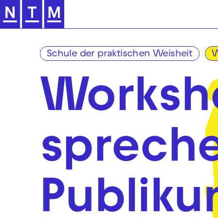
Zur Hauptnavigation springen
Schule der praktischen Weisheit
W
Worksho
spreche
Publik