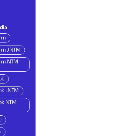
dia
ram
ram JNTM
ram NTM
ok
ok JNTM
ok NTM
e
n