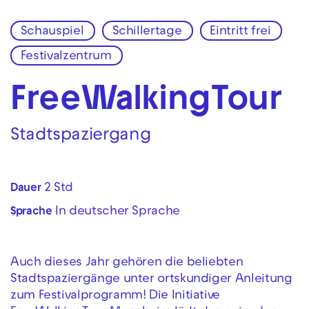
Schauspiel
Schillertage
Eintritt frei
Zur Hauptnavigation springen
Festivalzentrum
Zum Hauptinhalt springen
Zum Footer springen
Free­Walking­Tour
Stadtspaziergang
2 Std
Dauer
In deutscher Sprache
Sprache
Auch dieses Jahr gehören die beliebten
Stadtspaziergänge unter ortskundiger Anleitung
zum Festivalprogramm! Die Initiative