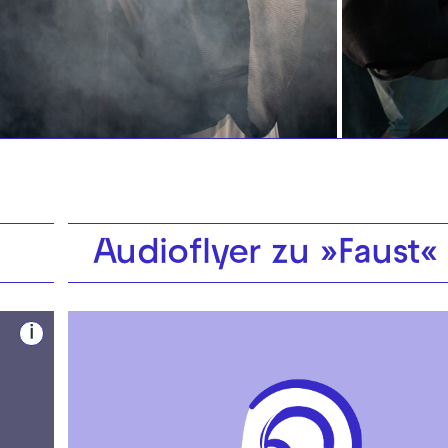
Audioflyer zu »Faust«
i