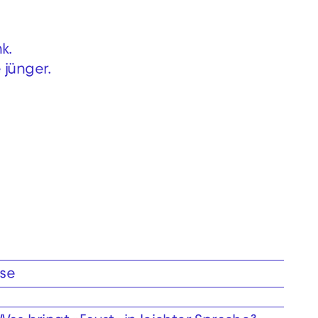
k.
 jünger.
ise