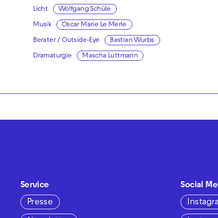
Licht
Wolfgang Schüle
Musik
Oscar Marie Le Merle
Berater / Outside-Eye
Bastian Wurbs
Dramaturgie
Mascha Luttmann
Service
Social Me
Presse
Instag