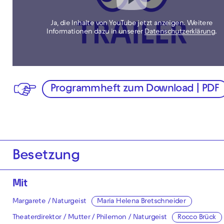
Ja, die Inhalte von YouTube jetzt anzeigen. Weitere
Informationen dazu in unserer
Datenschutzerklärung
.
Programmheft zum Download | PDF
Besetzung
Mit
Margarete / Naturgeist
Maria Helena Bretschneider
Theaterdirektor / Mutter / Philemon / Naturgeist
Rocco Brück