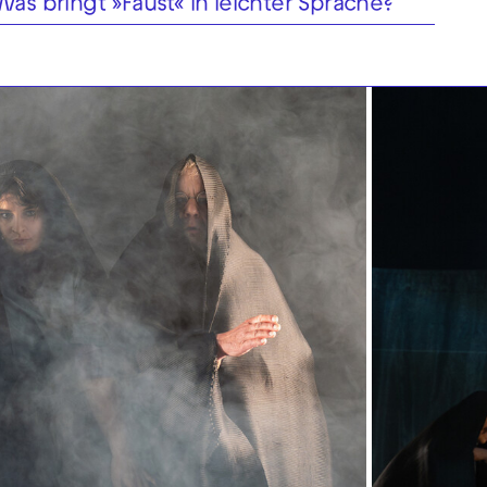
as bringt »Faust« in leichter Sprache?