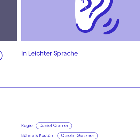
Play
Video
in Leichter Sprache
Regie
Daniel Cremer
Bühne & Kostüm
Carolin Gieszner