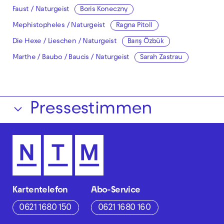
Faust / Naturgeist
Boris Koneczny
Mephistopheles / Naturgeist
Ragna Pitoll
Die Hexe / Lieschen / Naturgeist
Barış Özbük
Marthe / Baubo / Baucis / Naturgeist
Sarah Zastrau
Pressestimmen
Kartentelefon
Abo-Service
0621 1680 150
0621 1680 160