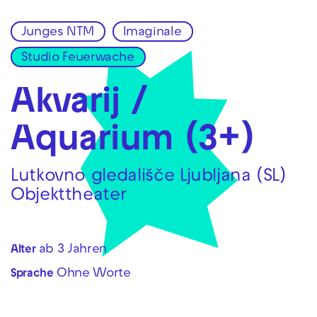
Junges NTM
Imaginale
Zur Hauptnavigation springen
Studio Feuerwache
Zum Hauptinhalt springen
Zum Footer springen
Akvarij /
Aquarium (3+)
Lutkovno gledališče Ljubljana (SL)
Objekttheater
ab 3 Jahren
Alter
Ohne Worte
Sprache