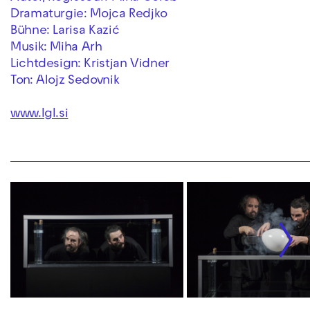
Dramaturgie: Mojca Redjko
Bühne: Larisa Kazić
Musik: Miha Arh
Lichtdesign: Kristjan Vidner
Ton: Alojz Sedovnik
www.lgl.si