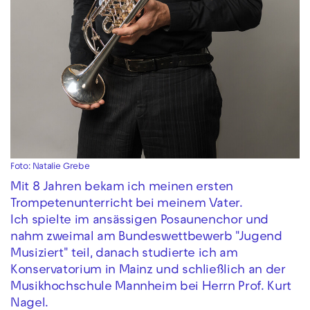
Foto: Natalie Grebe
Mit 8 Jahren bekam ich meinen ersten
Trompetenunterricht bei meinem Vater.
Ich spielte im ansässigen Posaunenchor und
nahm zweimal am Bundeswettbewerb "Jugend
Musiziert" teil, danach studierte ich am
Konservatorium in Mainz und schließlich an der
Musikhochschule Mannheim bei Herrn Prof. Kurt
Nagel.