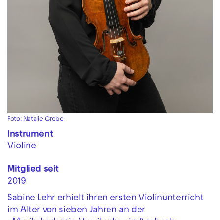
Foto: Natalie Grebe
Instrument
Violine
Mitglied seit
2019
Sabine Lehr erhielt ihren ersten Violinunterricht
im Alter von sieben Jahren an der