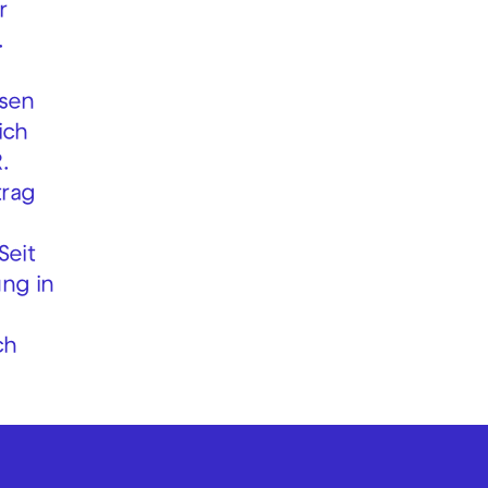
r
.
.
ssen
ich
.
trag
Seit
ung in
ch