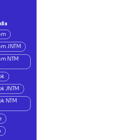
dia
ram
ram JNTM
ram NTM
ok
ok JNTM
ok NTM
e
n