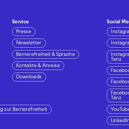
Service
Social Me
Presse
Instag
Newsletter
Instag
Barrierefreiheit & Sprache
Instag
Tanz
Kontakte & Anreise
Facebo
Downloads
Facebo
Facebo
Tanz
g zur Barrierefreiheit
YouTub
LinkedI