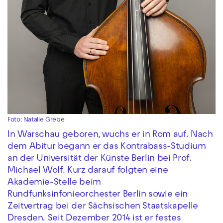
Foto: Natalie Grebe
In Warschau geboren, wuchs er in Rom auf. Nach
dem Abitur begann er das Kontrabass-Studium
an der Universität der Künste Berlin bei Prof.
Michael Wolf. Kurz darauf folgten eine
Akademie-Stelle beim
Rundfunksinfonieorchester Berlin sowie ein
Zeitvertrag bei der Sächsischen Staatskapelle
Dresden. Seit Dezember 2014 ist er festes