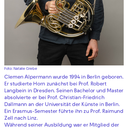
Foto: Natalie Grebe
Clemen Alpermann wurde 1994 in Berlin geboren.
Er studierte Horn zunächst bei Prof. Robert
Langbein in Dresden. Seinen Bachelor und Master
absolvierte er bei Prof. Christian-Friedrich
Dallmann an der Universität der Künste in Berlin.
Ein Erasmus-Semester führte ihn zu Prof. Raimund
Zell nach Linz.
Während seiner Ausbildung war er Mitglied der