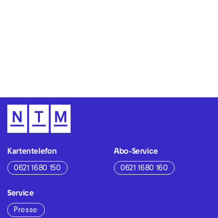
Zur Hauptnavigation springen
Zum Hauptinhalt springen
Zum Footer springen
Kartentelefon
Abo-Service
0621 1680 150
0621 1680 160
Service
Presse