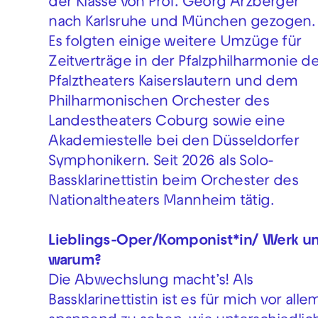
der Klasse von Prof. Georg Arzberger
nach Karlsruhe und München gezogen.
Es folgten einige weitere Umzüge für
Zeitverträge in der Pfalzphilharmonie d
Pfalztheaters Kaiserslautern und dem
Philharmonischen Orchester des
Landestheaters Coburg sowie eine
Akademiestelle bei den Düsseldorfer
Symphonikern. Seit 2026 als Solo-
Bassklarinettistin beim Orchester des
Nationaltheaters Mannheim tätig.
Lieblings-Oper/Komponist*in/ Werk u
warum?
Die Abwechslung macht’s! Als
Bassklarinettistin ist es für mich vor alle