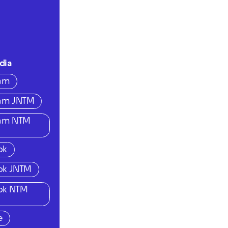
dia
ram
ram JNTM
ram NTM
ok
ok JNTM
ok NTM
e