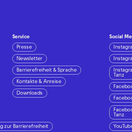
Service
Social Me
Presse
Instag
Newsletter
Instag
Barrierefreiheit & Sprache
Instag
Tanz
Kontakte & Anreise
Facebo
Downloads
Facebo
Facebo
Tanz
g zur Barrierefreiheit
YouTub