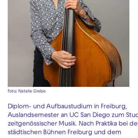
Foto: Natalie Grebe
Diplom- und Aufbaustudium in Freiburg,
Auslandsemester an UC San Diego zum Stu
zeitgenössischer Musik. Nach Praktika bei d
städtischen Bühnen Freiburg und dem