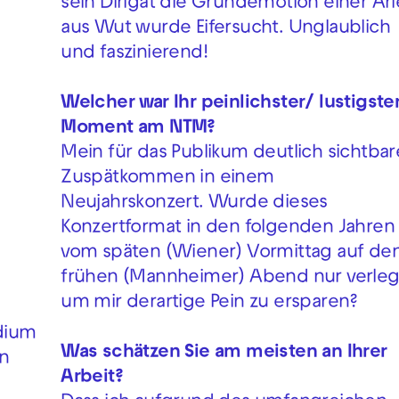
sein Dirigat die Grundemotion einer Ari
aus Wut wurde Eifersucht. Unglaublich
und faszinierend!
Welcher war Ihr peinlichster/ lustigste
Moment am NTM?
Mein für das Publikum deutlich sichtbar
Zuspätkommen in einem
Neujahrskonzert. Wurde dieses
Konzertformat in den folgenden Jahren
vom späten (Wiener) Vormittag auf de
frühen (Mannheimer) Abend nur verleg
um mir derartige Pein zu ersparen?
dium
Was schätzen Sie am meisten an Ihrer
en
Arbeit?