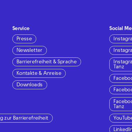
Service
Social Me
Presse
Instag
Newsletter
Instag
Barrierefreiheit & Sprache
Instag
Tanz
Kontakte & Anreise
Facebo
Downloads
Facebo
Facebo
Tanz
g zur Barrierefreiheit
YouTub
LinkedI