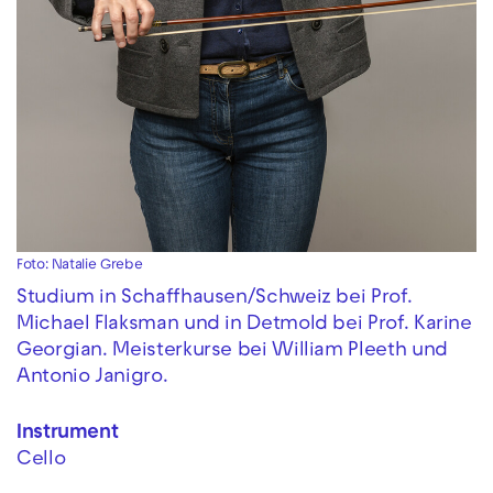
Foto: Natalie Grebe
Studium in Schaffhausen/Schweiz bei Prof.
Michael Flaksman und in Detmold bei Prof. Karine
Georgian. Meisterkurse bei William Pleeth und
Antonio Janigro.
Instrument
Cello